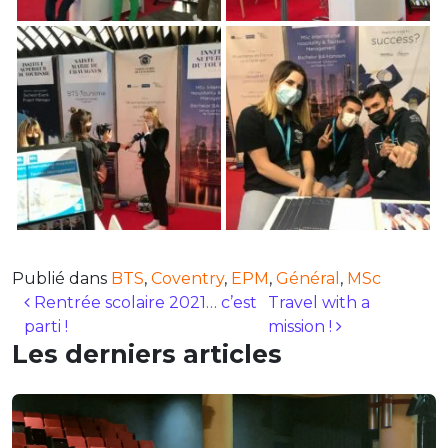
Publié dans
BTS
,
Coventry
,
EPM
,
Général
,
MSc
Navigation des articles
Rentrée scolaire 2021… c’est
Travel with a
parti !
mission !
Les derniers articles